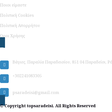
Ποιοι είμαστε
Πολιτική Cookies
Πολιτική Απορρήτου
Όροι Χρήσης
Επικοινωνία
Βάγιες, Παραλία Παραδεισίου, 851 04 Παραδείσι,
+302241083305
psaradeisi@gmail.com
© Copyright topsaradeisi. All Rights Reserved